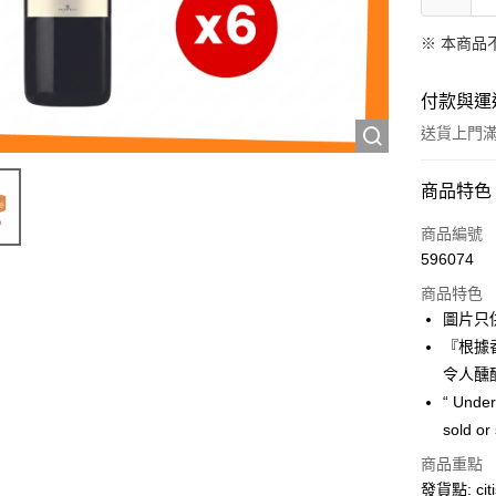
※ 本商品
付款與運
送貨上門滿H
付款方式
商品特色
信用卡
商品編號
596074
AlipayHK
商品特色
PayMe
圖片只
『根據
WeChat P
令人醺
“ Under
送貨方式
sold or
商品重點
供應商送貨
發貨點: citi
&M