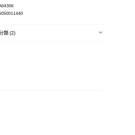
04306
0.00，滿HK$300.00或以上免運費
050011440
類 (2)
飲品 即沖飲品
酒類飲品
紅白、玫瑰餐酒
送
😋家+Club-淨額滿$300免運