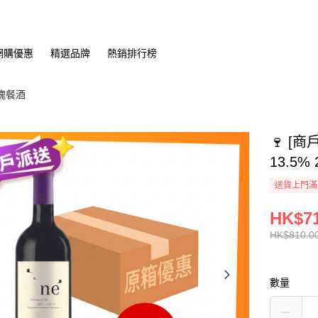
網購優惠
精選品牌
熱銷排行榜
瑰餐酒
🍷 [商戶
13.5%
送貨上門滿H
HK$71
HK$810.0
數量