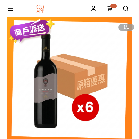
0
1
/
1