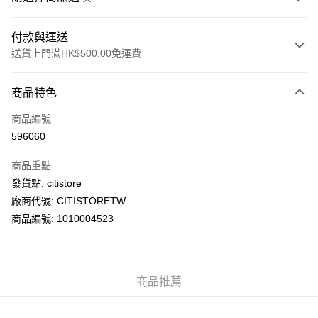
付款與運送
送貨上門滿HK$500.00免運費
付款方式
商品特色
信用卡
商品編號
AlipayHK
596060
PayMe
商品重點
WeChat Pay
發貨點: citistore
廠商代號: CITISTORETW
送貨方式
商品編號: 1010004523
送貨上門 (不支援順豐自取點及智能櫃)
每筆HK$100.00，滿HK$500.00或以上免運費
商品推薦
APITA 門市自取
每筆HK$50.00，滿HK$200.00或以上免運費