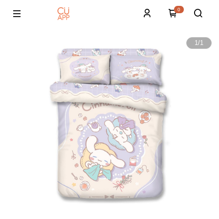
0
1
/
1