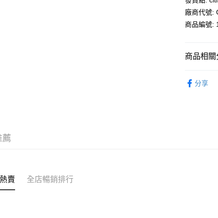
發貨點: citi
廠商代號: C
WeChat P
商品編號: 1
送貨方式
商品相關分
送貨上門 
寢室用品
每筆HK$1
分享
APITA 
每筆HK$5
Citistor
推薦
每筆HK$5
UNY 門市
每筆HK$5
熱賣
全店暢銷排行