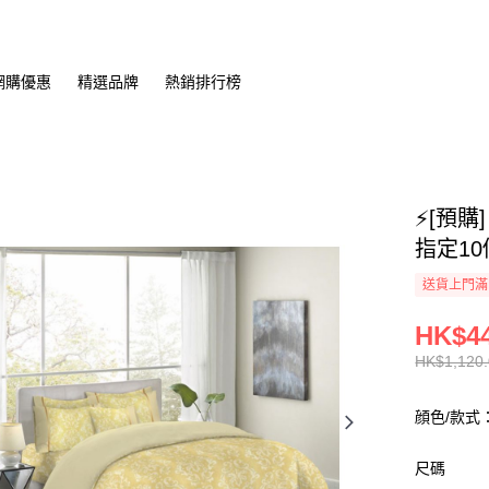
網購優惠
精選品牌
熱銷排行榜
⚡[預購]
指定1
送貨上門滿H
HK$44
HK$1,120.
顔色/款式：
尺碼