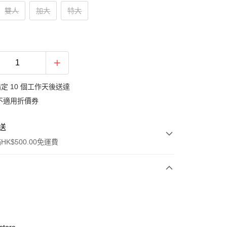
雙人
加大
特大
定 10 個工作天後送達
不適用折價券
送
K$500.00免運費