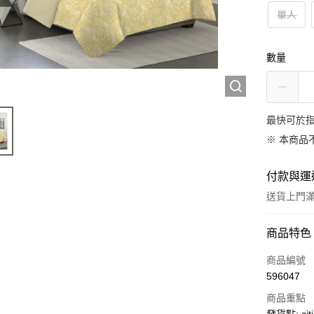
單人
數量
最快可於指
※ 本商品
付款與運
送貨上門滿H
付款方式
商品特色
信用卡
商品編號
596047
AlipayHK
商品重點
PayMe