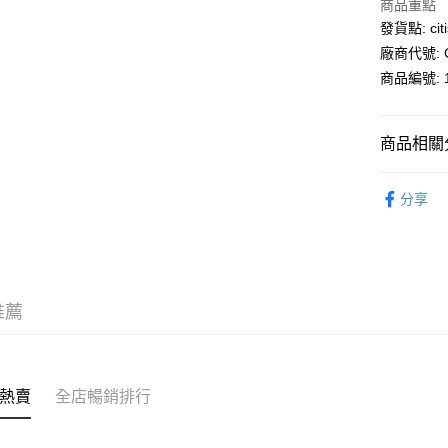
商品重點
PayMe
發貨點: citi
廠商代號: C
WeChat P
商品編號: 1
送貨方式
商品相關分
送貨上門 
寢室用品
每筆HK$1
分享
APITA 
每筆HK$5
Citistor
推薦
每筆HK$5
UNY 門市
每筆HK$5
熱賣
全店暢銷排行