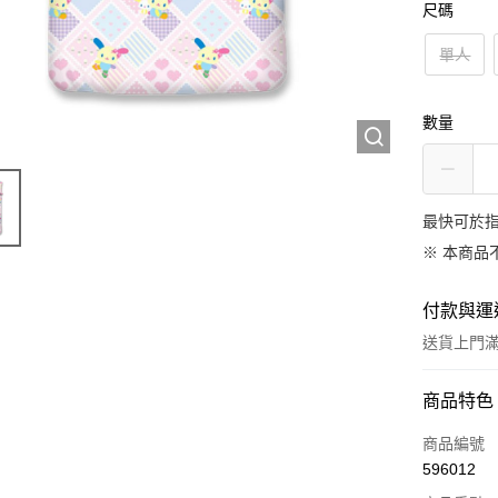
尺碼
單人
數量
最快可於指
※ 本商品
付款與運
送貨上門滿H
付款方式
商品特色
信用卡
商品編號
596012
AlipayHK