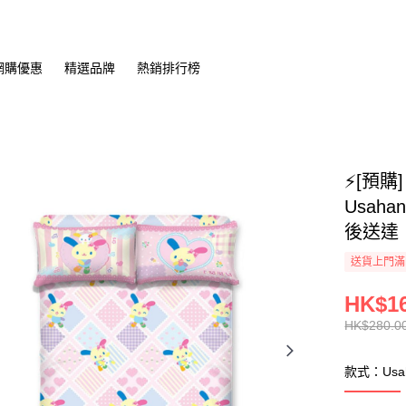
網購優惠
精選品牌
熱銷排行榜
⚡[預購
Usaha
後送達
送貨上門滿H
HK$16
HK$280.0
款式：Usa