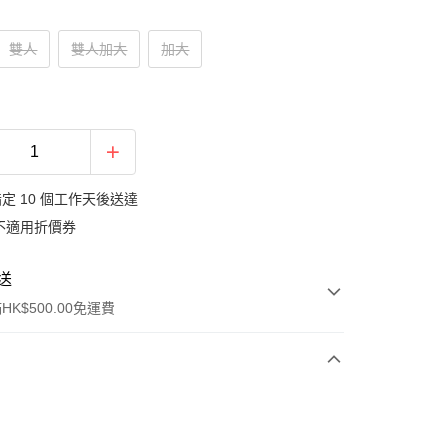
雙人
雙人加大
加大
定 10 個工作天後送達
不適用折價券
送
K$500.00免運費