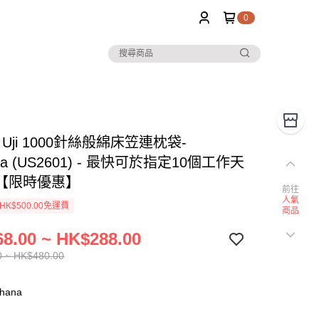
0
] Uji 1000針絲般綿床笠連枕袋-
na (US2601) - 最快可於指定10個工作天
【限時優惠】
前往
人氣
K$500.00免運費
商品
8.00 ~ HK$288.00
0 ~ HK$480.00
hana