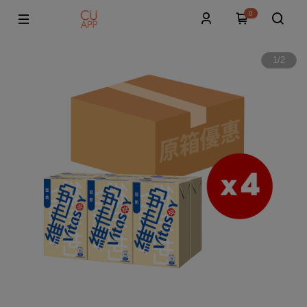
0
1
/
2