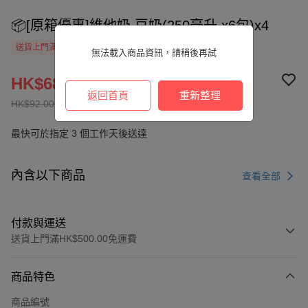
📦[原箱優惠]維他奶 豆奶(250毫升 x6包)x4
送貨上門滿HK$500.00免運費
無法載入商品資訊，請稍後再試
HK$68.00
返回首頁
重新整理
HK$92.00
最快可於指定 3 個工作天後送達
內含以下商品
查看全部
付款與運送
送貨上門滿HK$500.00免運費
付款方式
商品特色
信用卡
商品編號