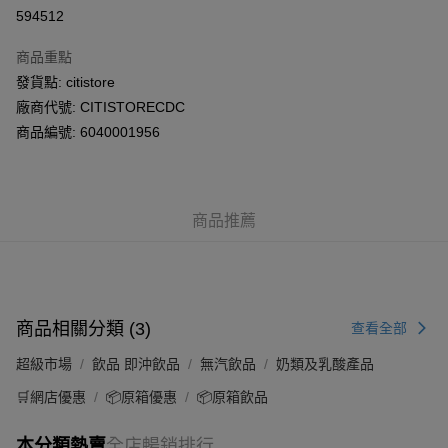
AlipayHK
594512
PayMe
商品重點
WeChat Pay
發貨點: citistore
廠商代號: CITISTORECDC
送貨方式
商品編號: 6040001956
送貨上門 (不支援順豐自取點及智能櫃)
每筆HK$100.00，滿HK$500.00或以上免運費
商品推薦
APITA 門市自取
每筆HK$50.00，滿HK$200.00或以上免運費
Citistore 門市自取
每筆HK$50.00，滿HK$200.00或以上免運費
商品相關分類 (3)
查看全部
UNY 門市自取
超級市場
飲品 即沖飲品
無汽飲品
奶類及乳酸產品
每筆HK$50.00，滿HK$200.00或以上免運費
🛒網店優惠
📦原箱優惠
📦原箱飲品
本分類熱賣
全店暢銷排行