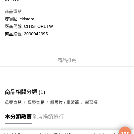
PayMe
商品重點
WeChat Pay
發貨點: citistore
廠商代號: CITISTORETW
送貨方式
商品編號: 2000042395
送貨上門 (不支援順豐自取點及智能櫃)
每筆HK$100.00，滿HK$500.00或以上免運費
商品推薦
APITA 門市自取
每筆HK$50.00，滿HK$200.00或以上免運費
Citistore 門市自取
每筆HK$50.00，滿HK$200.00或以上免運費
商品相關分類 (1)
UNY 門市自取
母嬰育兒
母嬰育兒
紙尿片 / 學習褲
學習褲
每筆HK$50.00，滿HK$200.00或以上免運費
本分類熱賣
全店暢銷排行