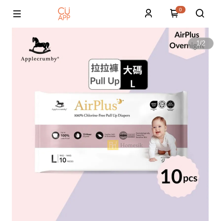
0
1
/
2