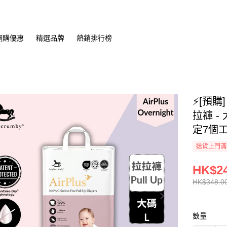
網購優惠
精選品牌
熱銷排行榜
⚡[預購]
拉褲 - 
定7個
送貨上門滿H
HK$24
HK$348.0
數量