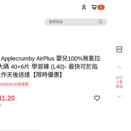
0
 Applecrumby AirPlus 嬰兒100%無氯拉
大碼 40+6片 學習褲 (L40)- 最快可於指
工作天後送達【限時優惠】
前往
人氣
K$500.00免運費
商品
1.20
0