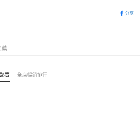
送貨上門 
母嬰育兒
每筆HK$1
分享
APITA 
每筆HK$5
Citistor
推薦
每筆HK$5
UNY 門市
每筆HK$5
熱賣
全店暢銷排行