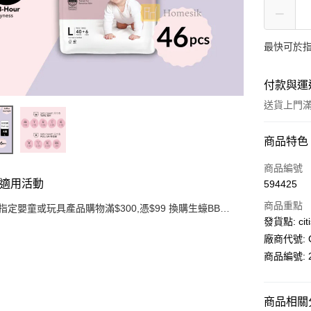
最快可於指
付款與運
送貨上門滿H
付款方式
商品特色
信用卡
商品編號
適用活動
594425
AlipayHK
商品重點
指定嬰童或玩具產品購物滿$300,憑$99 換購生蠔BB旅
PayMe
行收納袋3件套
發貨點: citi
廠商代號: C
WeChat P
商品編號: 2
送貨方式
商品相關分