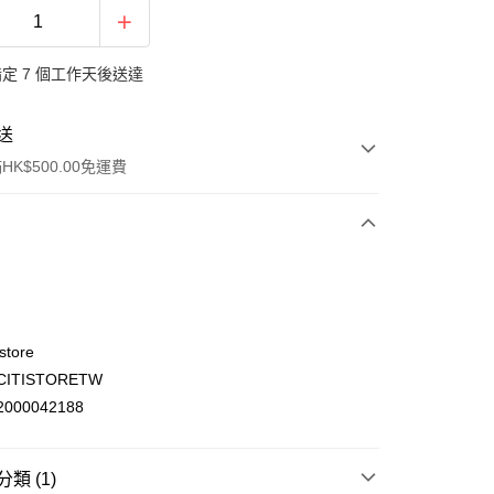
定 7 個工作天後送達
送
K$500.00免運費
store
ITISTORETW
ay
000042188
類 (1)