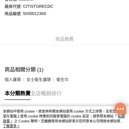
廠商代號: CITISTORECDC
送貨方式
商品編號: 5030012360
送貨上門 (不支援順豐自取點及智能櫃)
每筆HK$100.00，滿HK$500.00或以上免運費
商品推薦
APITA 門市自取
每筆HK$50.00，滿HK$200.00或以上免運費
Citistore 門市自取
每筆HK$50.00，滿HK$200.00或以上免運費
商品相關分類 (1)
UNY 門市自取
個人護理
女士衛生護理
衛生巾
每筆HK$50.00，滿HK$200.00或以上免運費
本分類熱賣
全店暢銷排行
本網站中使用 cookie，欲查詢有關本網站使用 cookie 方式之詳情，及若您不希
熱門標籤
望在電腦上使用 cookie 時應如何變更電腦的 cookie 設定，請參閱本網站「
私隱
政策
」之 Cookie 聲明。您繼續使用本網站即表示您同意本公司得按本網站使用
條款之 Cookie 聲明使用 cookie。
了解更多 >
熱銷排行
最新商品
人氣推薦