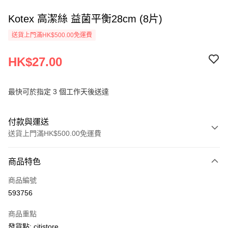
Kotex 高潔絲 益菌平衡28cm (8片)
送貨上門滿HK$500.00免運費
HK$27.00
最快可於指定 3 個工作天後送達
付款與運送
送貨上門滿HK$500.00免運費
付款方式
商品特色
信用卡
商品編號
AlipayHK
593756
PayMe
商品重點
WeChat Pay
發貨點: citistore