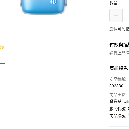
數量
最快可於指
付款與運
送貨上門滿H
付款方式
商品特色
信用卡
商品編號
592886
AlipayHK
商品重點
PayMe
發貨點: citi
廠商代號: C
WeChat P
商品編號: 1