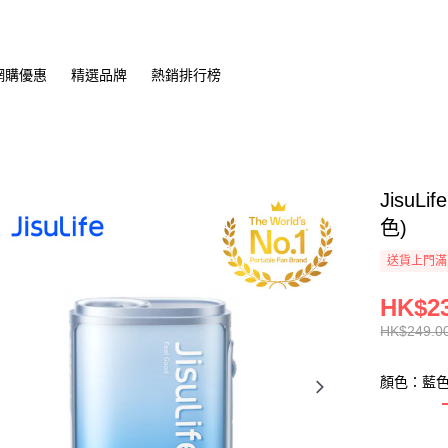
網購優惠
精選品牌
熱銷排行榜
JisuLi
色)
送貨上門滿H
HK$23
HK$249.0
顏色：藍