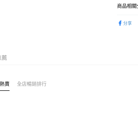
送貨方式
商品相關分
送貨上門 
電器用品
每筆HK$1
分享
APITA 
每筆HK$5
Citistor
推薦
每筆HK$5
UNY 門市
每筆HK$5
熱賣
全店暢銷排行