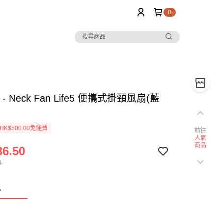
0
fe - Neck Fan Life5 便攜式掛頸風扇(藍
K$500.00免運費
前往
人氣
商品
6.50
0
色