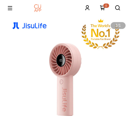
0
1
/
1