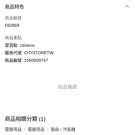
付款方式
商品特色
信用卡
商品編號
AlipayHK
592869
PayMe
商品重點
WeChat Pay
發貨點: citistore
廠商代號: CITISTORETW
送貨方式
商品編號: 1050009747
送貨上門 (不支援順豐自取點及智能櫃)
每筆HK$100.00，滿HK$500.00或以上免運費
商品推薦
APITA 門市自取
每筆HK$50.00，滿HK$200.00或以上免運費
Citistore 門市自取
每筆HK$50.00，滿HK$200.00或以上免運費
商品相關分類 (1)
UNY 門市自取
電器用品
電器用品
風扇 / 冷氣機
每筆HK$50.00，滿HK$200.00或以上免運費