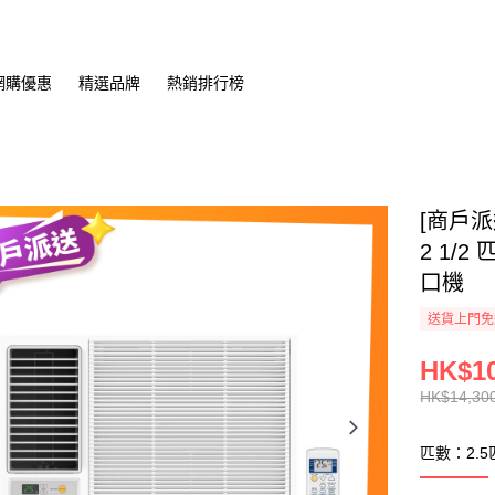
網購優惠
精選品牌
熱銷排行榜
[商戶派送
2 1/2
口機
送貨上門免
HK$10
HK$14,30
匹數：2.5