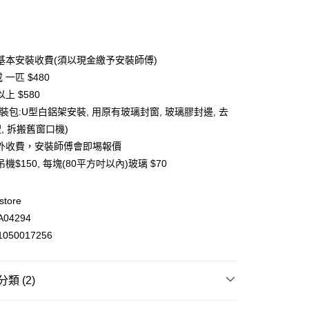
基本安裝收費(須以現金繳予安裝師傅)
或 一匹 $480
ay
上 $580
裝包:U型白鋁架安裝, 用原有玻璃封窗, 玻璃膠封邊, 去
, 拆搬舊窗口機)
外收費，安裝師傅會即埸報價
上門 (此產品會以獨立訂單處理)
機$150, 每塊(80平方吋以內)玻璃 $70
store
04294
050017256
類 (2)
電器用品
風扇 / 冷氣機