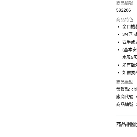
信用卡
商品編號
592206
AlipayHK
商品特色
PayMe
窗口機
3/4匹 
WeChat P
匹半或以
(基本安
送貨方式
水喉5呎
如有額
供應商送貨
如需要吊
免運費
商品重點
發貨點: citi
廠商代號: A
商品編號: 1
商品相關分
電器用品