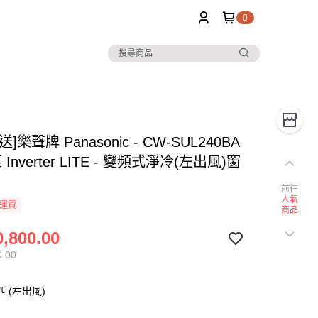
0
]樂聲牌 Panasonic - CW-SUL240BA
 匹 Inverter LITE - 變頻式淨冷(左出風)窗
前往
人氣
運費
商品
,800.00
0.00
匹 (左出風)