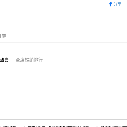
分享
🚚商戶派
推薦
熱賣
全店暢銷排行