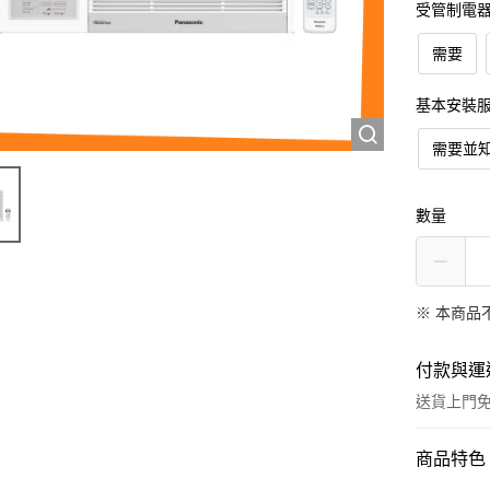
受管制電
需要
基本安裝
需要並
數量
※ 本商品
付款與運
送貨上門
付款方式
商品特色