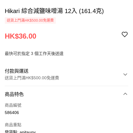
Hikari 綜合減鹽味噌湯 12入 (161.4克)
送貨上門滿HK$500.00免運費
HK$36.00
最快可於指定 3 個工作天後送達
付款與運送
送貨上門滿HK$500.00免運費
付款方式
商品特色
信用卡
商品編號
AlipayHK
586406
PayMe
商品重點
WeChat Pay
發貨點: apitauny