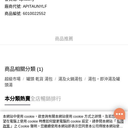
廠商代號: APITAUNYLF
送貨方式
商品編號: 6010022552
送貨上門 (不支援順豐自取點及智能櫃)
每筆HK$100.00，滿HK$500.00或以上免運費
商品推薦
APITA 門市自取
每筆HK$50.00，滿HK$200.00或以上免運費
Citistore 門市自取
每筆HK$50.00，滿HK$200.00或以上免運費
商品相關分類 (1)
UNY 門市自取
超級市場
罐頭 乾貨 湯包
湯及火鍋湯包
湯包，即沖湯及罐
每筆HK$50.00，滿HK$200.00或以上免運費
頭湯
本分類熱賣
全店暢銷排行
本網站中使用 cookie，欲查詢有關本網站使用 cookie 方式之詳情，及若您不希
熱門標籤
望在電腦上使用 cookie 時應如何變更電腦的 cookie 設定，請參閱本網站「
私隱
政策
」之 Cookie 聲明。您繼續使用本網站即表示您同意本公司得按本網站使用