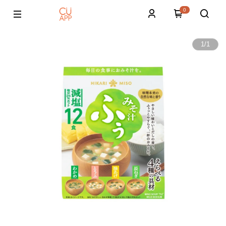
0
1
/
1