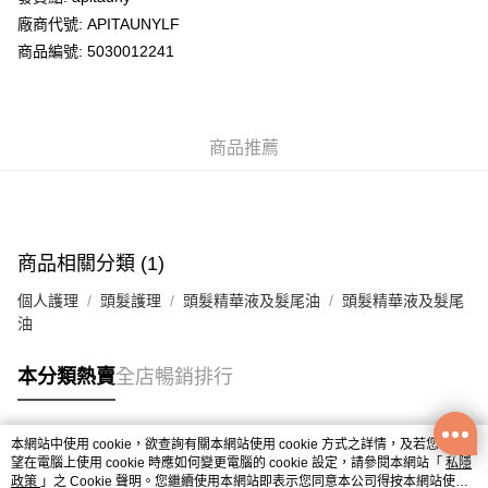
廠商代號: APITAUNYLF
送貨方式
商品編號: 5030012241
送貨上門 (不支援順豐自取點及智能櫃)
每筆HK$100.00，滿HK$500.00或以上免運費
商品推薦
APITA 門市自取
每筆HK$50.00，滿HK$200.00或以上免運費
Citistore 門市自取
每筆HK$50.00，滿HK$200.00或以上免運費
商品相關分類 (1)
UNY 門市自取
個人護理
頭髮護理
頭髮精華液及髮尾油
頭髮精華液及髮尾
每筆HK$50.00，滿HK$200.00或以上免運費
油
本分類熱賣
全店暢銷排行
本網站中使用 cookie，欲查詢有關本網站使用 cookie 方式之詳情，及若您不希
熱門標籤
望在電腦上使用 cookie 時應如何變更電腦的 cookie 設定，請參閱本網站「
私隱
政策
」之 Cookie 聲明。您繼續使用本網站即表示您同意本公司得按本網站使用