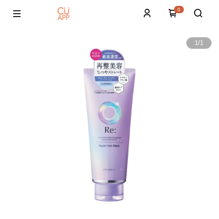
0
1
/
1