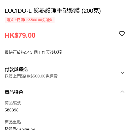
LUCIDO-L 酸熱護理重塑髮膜 (200克)
送貨上門滿HK$500.00免運費
HK$79.00
最快可於指定 3 個工作天後送達
付款與運送
送貨上門滿HK$500.00免運費
付款方式
商品特色
信用卡
商品編號
AlipayHK
586398
PayMe
商品重點
WeChat Pay
發貨點: apitauny