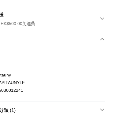
送
K$500.00免運費
tauny
PITAUNYLF
ay
030012241
類 (1)
(不支援順豐自取點及智能櫃)
頭髮護理
頭髮精華液及髮尾油
頭髮精華液及髮尾
00.00，滿HK$500.00或以上免運費
門市自取