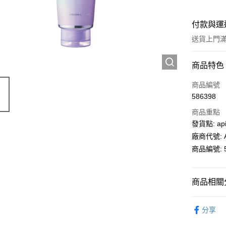
付款與運
送貨上門滿H
付款方式
商品特色
信用卡
商品編號
586398
AlipayHK
商品重點
PayMe
發貨點: api
廠商代號: A
WeChat P
商品編號: 5
送貨方式
商品相關分
送貨上門 
個人護理
每筆HK$1
分享
油
APITA 