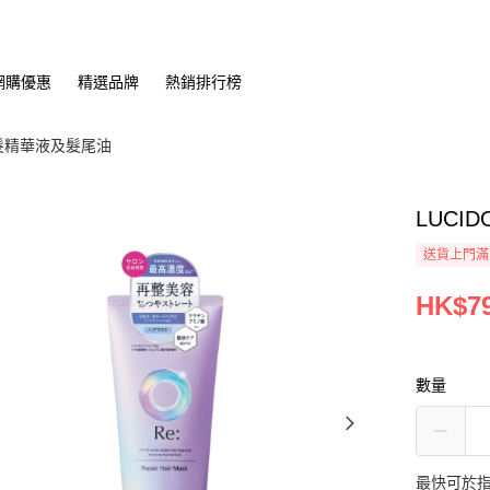
網購優惠
精選品牌
熱銷排行榜
髮精華液及髮尾油
LUCI
送貨上門滿H
HK$79
數量
最快可於指