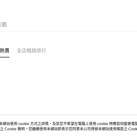
每筆HK$5
Citistor
推薦
每筆HK$5
UNY 門市
每筆HK$5
熱賣
全店暢銷排行
本網站使用 cookie 方式之詳情，及若您不希望在電腦上使用 cookie 時應如何變更電腦的
之 Cookie 聲明。您繼續使用本網站即表示您同意本公司得按本網站使用條款之 Cooki
關於我們
客戶服務