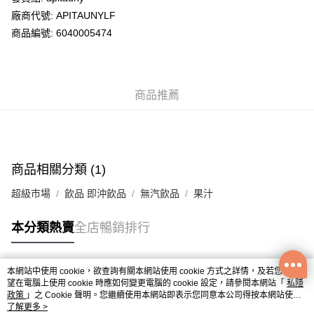
廠商代號: APITAUNYLF
送貨方式
商品編號: 6040005474
送貨上門 (不支援順豐自取點及智能櫃)
每筆HK$100.00，滿HK$500.00或以上免運費
商品推薦
APITA 門市自取
每筆HK$50.00，滿HK$200.00或以上免運費
Citistore 門市自取
每筆HK$50.00，滿HK$200.00或以上免運費
商品相關分類 (1)
UNY 門市自取
超級市場
飲品 即沖飲品
無汽飲品
果汁
每筆HK$50.00，滿HK$200.00或以上免運費
本分類熱賣
全店暢銷排行
本網站中使用 cookie，欲查詢有關本網站使用 cookie 方式之詳情，及若您不希
熱門標籤
望在電腦上使用 cookie 時應如何變更電腦的 cookie 設定，請參閱本網站「
私隱
政策
」之 Cookie 聲明。您繼續使用本網站即表示您同意本公司得按本網站使用
條款之 Cookie 聲明使用 cookie。
了解更多 >
熱銷排行
最新商品
人氣推薦