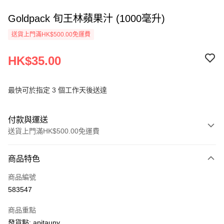
Goldpack 旬王林蘋果汁 (1000毫升)
送貨上門滿HK$500.00免運費
HK$35.00
最快可於指定 3 個工作天後送達
付款與運送
送貨上門滿HK$500.00免運費
付款方式
商品特色
信用卡
商品編號
AlipayHK
583547
PayMe
商品重點
WeChat Pay
發貨點: apitauny