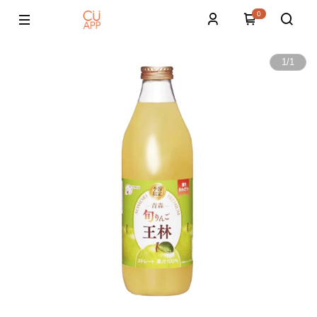
0
1
/
1