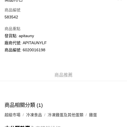
信用卡
商品編號
AlipayHK
583542
PayMe
商品重點
WeChat Pay
發貨點: apitauny
廠商代號: APITAUNYLF
送貨方式
商品編號: 6020016198
送貨上門 (不支援順豐自取點及智能櫃)
每筆HK$100.00，滿HK$500.00或以上免運費
商品推薦
商品相關分類 (1)
超級市場
冷凍食品
冷凍雞蛋及其他蛋類
雞蛋