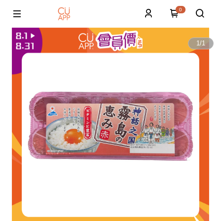
0
1
/
1