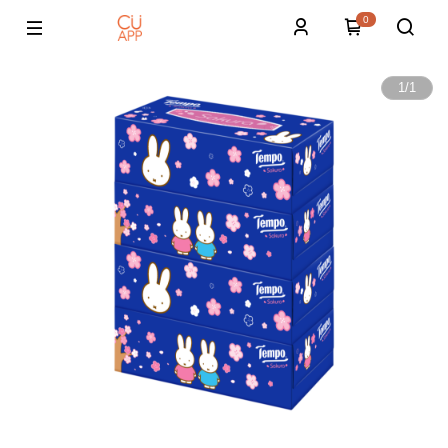
0
1
/
1