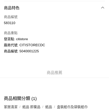
付款方式
商品特色
信用卡
商品編號
AlipayHK
583110
PayMe
商品重點
WeChat Pay
發貨點: citistore
廠商代號: CITISTORECDC
送貨方式
商品編號: 5040001225
送貨上門 (不支援順豐自取點及智能櫃)
每筆HK$100.00，滿HK$500.00或以上免運費
商品推薦
APITA 門市自取
每筆HK$50.00，滿HK$200.00或以上免運費
Citistore 門市自取
每筆HK$50.00，滿HK$200.00或以上免運費
商品相關分類 (1)
UNY 門市自取
家居清潔
紙品 即棄品
紙品
盒裝紙巾及袋裝紙巾