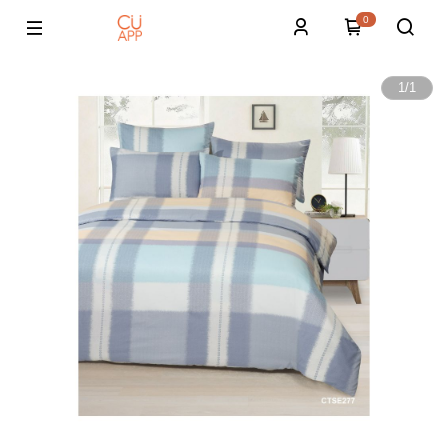
0
1
/
1