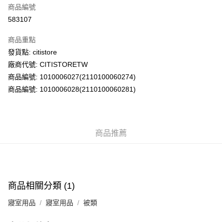
商品編號
AlipayHK
583107
PayMe
商品重點
WeChat Pay
發貨點: citistore
廠商代號: CITISTORETW
送貨方式
商品編號: 1010006027(2110100060274)
商品編號: 1010006028(2110100060281)
送貨上門 (不支援順豐自取點及智能櫃)
每筆HK$100.00，滿HK$500.00或以上免運費
APITA 門市自取
商品推薦
每筆HK$50.00，滿HK$200.00或以上免運費
Citistore 門市自取
每筆HK$50.00，滿HK$200.00或以上免運費
商品相關分類 (1)
UNY 門市自取
每筆HK$50.00，滿HK$200.00或以上免運費
寢室用品
寢室用品
被類