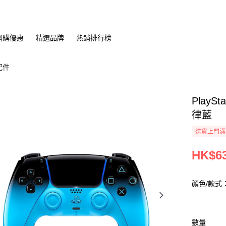
網購優惠
精選品牌
熱銷排行榜
配件
PlayS
律藍
送貨上門滿H
HK$63
顔色/款式
數量