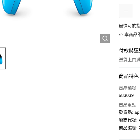
最快可於指
※ 本商品
付款與運
送貨上門滿H
付款方式
商品特色
信用卡
商品編號
583039
AlipayHK
商品重點
PayMe
發貨點: api
廠商代號: A
WeChat P
商品編號: 2