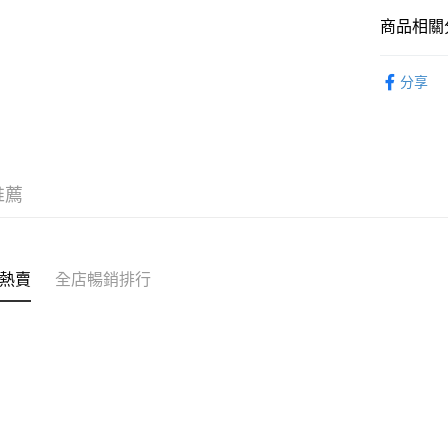
送貨方式
商品相關分
送貨上門 
潮流電玩
每筆HK$1
分享
APITA 
每筆HK$5
Citistor
推薦
每筆HK$5
UNY 門市
每筆HK$5
熱賣
全店暢銷排行