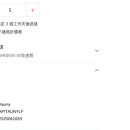
定 3 個工作天後送達
不適用折價券
送
K$500.00免運費
tauny
PITAUNYLF
ay
020061659