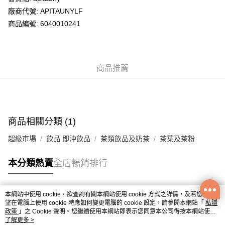
廠商代號: APITAUNYLF
送貨方式
商品編號: 6040010241
送貨上門 (不支援順豐自取點及智能櫃)
每筆HK$100.00，滿HK$500.00或以上免運費
商品推薦
APITA 門市自取
每筆HK$50.00，滿HK$200.00或以上免運費
Citistore 門市自取
每筆HK$50.00，滿HK$200.00或以上免運費
商品相關分類 (1)
UNY 門市自取
超級市場
飲品 即沖飲品
茶類飲品及奶茶
茶葉及茶粉
每筆HK$50.00，滿HK$200.00或以上免運費
本分類熱賣
全店暢銷排行
本網站中使用 cookie，欲查詢有關本網站使用 cookie 方式之詳情，及若您不希
熱門標籤
望在電腦上使用 cookie 時應如何變更電腦的 cookie 設定，請參閱本網站「
私隱
政策
」之 Cookie 聲明。您繼續使用本網站即表示您同意本公司得按本網站使用
條款之 Cookie 聲明使用 cookie。
了解更多 >
熱銷排行
最新商品
人氣推薦