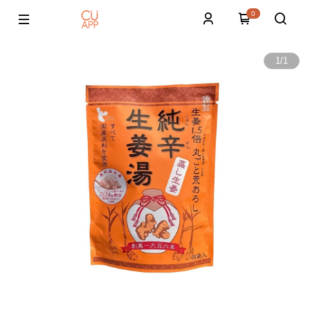
0
1
/
1