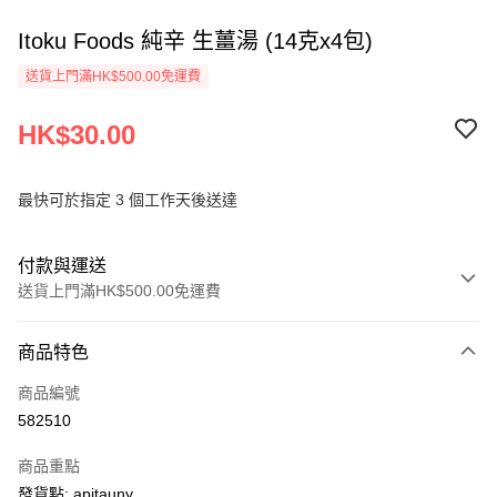
Itoku Foods 純辛 生薑湯 (14克x4包)
送貨上門滿HK$500.00免運費
HK$30.00
最快可於指定 3 個工作天後送達
付款與運送
送貨上門滿HK$500.00免運費
付款方式
商品特色
信用卡
商品編號
AlipayHK
582510
PayMe
商品重點
WeChat Pay
發貨點: apitauny