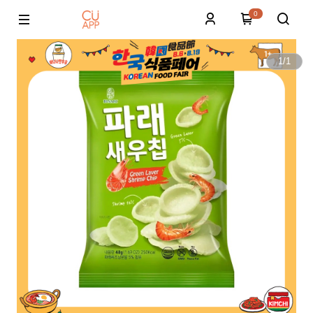
0
1
/
1