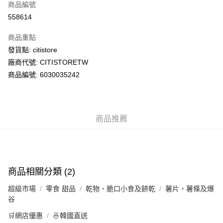
商品編號
AlipayHK
558614
PayMe
商品重點
WeChat Pay
發貨點: citistore
廠商代號: CITISTORETW
送貨方式
商品編號: 6030035242
送貨上門 (不支援順豐自取點及智能櫃)
每筆HK$100.00，滿HK$500.00或以上免運費
商品推薦
APITA 門市自取
每筆HK$50.00，滿HK$200.00或以上免運費
Citistore 門市自取
每筆HK$50.00，滿HK$200.00或以上免運費
商品相關分類 (2)
UNY 門市自取
超級市場
零食 甜品
乾物、脆口小食及餅乾
薯片，薯條及爆
每筆HK$50.00，滿HK$200.00或以上免運費
谷
🛒網店優惠
🍜韓國直送