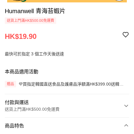
Humanwell 青海苔蝦片
送貨上門滿HK$500.00免運費
HK$19.90
最快可於指定 3 個工作天後送達
本商品適用活動
💜買指定韓國直送食品及護膚品淨額滿HK$399.00送韓國
贈品
蘋果醋檸檬味(10條裝)【韓國食品節】
付款與運送
送貨上門滿HK$500.00免運費
付款方式
商品特色
信用卡