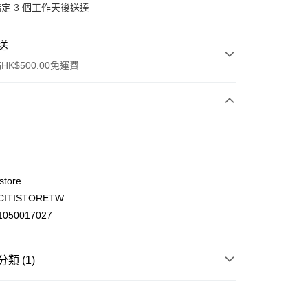
定 3 個工作天後送達
送
K$500.00免運費
store
ITISTORETW
ay
050017027
類 (1)
(不支援順豐自取點及智能櫃)
電器用品
電子個人護理
00.00，滿HK$500.00或以上免運費