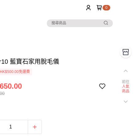
0
 Air10 藍寶石家用脫毛儀
K$500.00免運費
前往
650.00
人氣
商品
.00