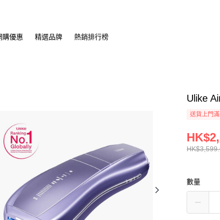
網購優惠
精選品牌
熱銷排行榜
Ulike
送貨上門滿H
HK$2,
HK$3,599
數量