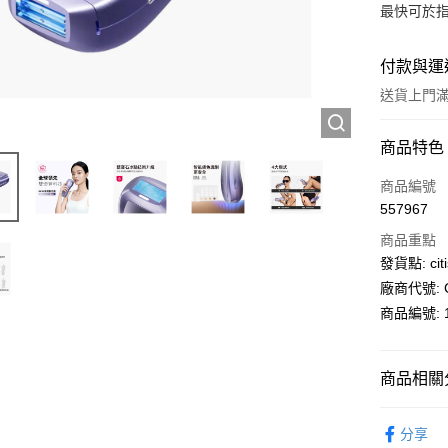
最快可於指
付款與運
送貨上門滿H
付款方式
商品特色
信用卡
商品編號
557967
AlipayHK
商品重點
PayMe
發貨點: citi
廠商代號: C
WeChat P
商品編號: 1
送貨方式
商品相關分
送貨上門 
電器用品
每筆HK$1
分享