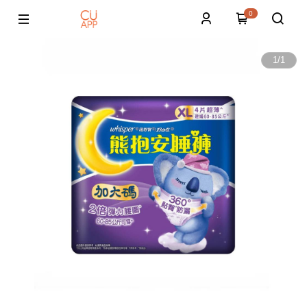
0
1
/
1