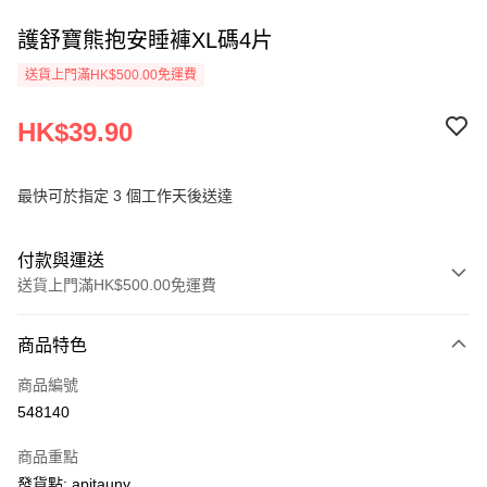
護舒寶熊抱安睡褲XL碼4片
送貨上門滿HK$500.00免運費
HK$39.90
最快可於指定 3 個工作天後送達
付款與運送
送貨上門滿HK$500.00免運費
付款方式
商品特色
信用卡
商品編號
AlipayHK
548140
PayMe
商品重點
WeChat Pay
發貨點: apitauny