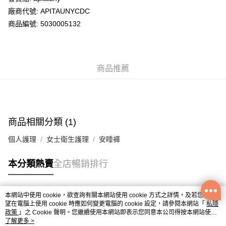
廠商代號: APITAUNYCDC
送貨方式
商品編號: 5030005132
送貨上門 (不支援順豐自取點及智能櫃)
每筆HK$100.00，滿HK$500.00或以上免運費
商品推薦
APITA 門市自取
每筆HK$50.00，滿HK$200.00或以上免運費
Citistore 門市自取
每筆HK$50.00，滿HK$200.00或以上免運費
商品相關分類 (1)
UNY 門市自取
個人護理
女士衛生護理
安睡褲
每筆HK$50.00，滿HK$200.00或以上免運費
本分類熱賣
全店暢銷排行
本網站中使用 cookie，欲查詢有關本網站使用 cookie 方式之詳情，及若您不希
熱門標籤
望在電腦上使用 cookie 時應如何變更電腦的 cookie 設定，請參閱本網站「
私隱
政策
」之 Cookie 聲明。您繼續使用本網站即表示您同意本公司得按本網站使用
條款之 Cookie 聲明使用 cookie。
了解更多 >
熱銷排行
最新商品
人氣推薦