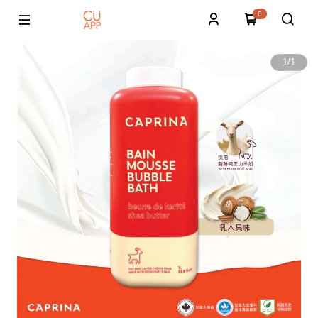
0
1
/
1