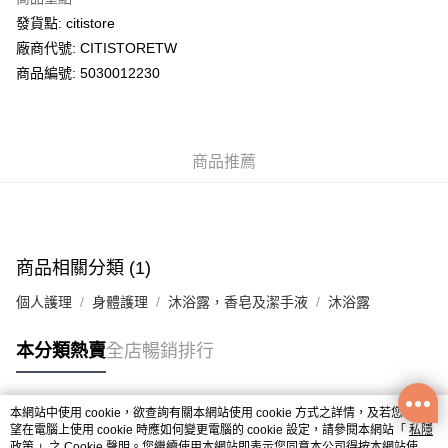
WeChat Pay
發貨點: citistore
廠商代號: CITISTORETW
送貨方式
商品編號: 5030012230
送貨上門 (不支援順豐自取點及智能櫃)
每筆HK$100.00，滿HK$500.00或以上免運費
商品推薦
APITA 門市自取
每筆HK$50.00，滿HK$200.00或以上免運費
Citistore 門市自取
每筆HK$50.00，滿HK$200.00或以上免運費
商品相關分類 (1)
UNY 門市自取
個人護理
身體護理
沐浴露，香皂及潔手液
沐浴露
每筆HK$50.00，滿HK$200.00或以上免運費
本分類熱賣
全店暢銷排行
本網站中使用 cookie，欲查詢有關本網站使用 cookie 方式之詳情，及若您不希
熱門標籤
望在電腦上使用 cookie 時應如何變更電腦的 cookie 設定，請參閱本網站「
私隱
政策
」之 Cookie 聲明。您繼續使用本網站即表示您同意本公司得按本網站使用