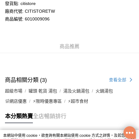
WeChat Pay
發貨點: citistore
廠商代號: CITISTORETW
送貨方式
商品編號: 6010009096
送貨上門 (不支援順豐自取點及智能櫃)
每筆HK$100.00，滿HK$500.00或以上免運費
商品推薦
APITA 門市自取
每筆HK$50.00，滿HK$200.00或以上免運費
Citistore 門市自取
每筆HK$50.00，滿HK$200.00或以上免運費
商品相關分類 (3)
查看全部
UNY 門市自取
超級市場
罐頭 乾貨 湯包
湯及火鍋湯包
火鍋湯包
每筆HK$50.00，滿HK$200.00或以上免運費
🛒網店優惠
⚡限時優惠專區
⚡超市食材
本分類熱賣
全店暢銷排行
本網站中使用 cookie，欲查詢有關本網站使用 cookie 方式之詳情，及若您不希