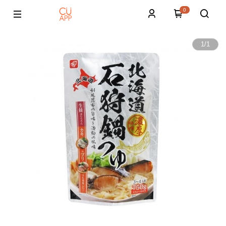
0
1
/
1