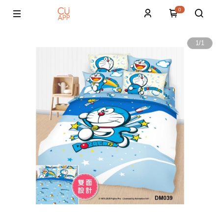
0
1
/
1