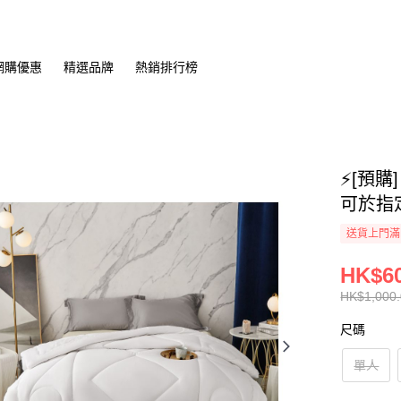
網購優惠
精選品牌
熱銷排行榜
⚡[預購]
可於指
送貨上門滿H
HK$60
HK$1,000.
尺碼
單人