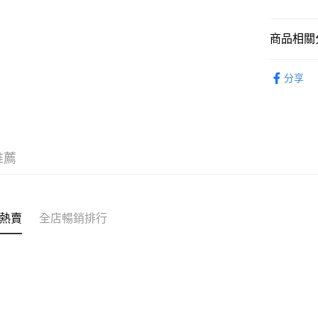
送貨方式
商品相關分
送貨上門 
寢室用品
每筆HK$1
分享
APITA 
每筆HK$5
Citistor
推薦
每筆HK$5
UNY 門市
每筆HK$5
熱賣
全店暢銷排行