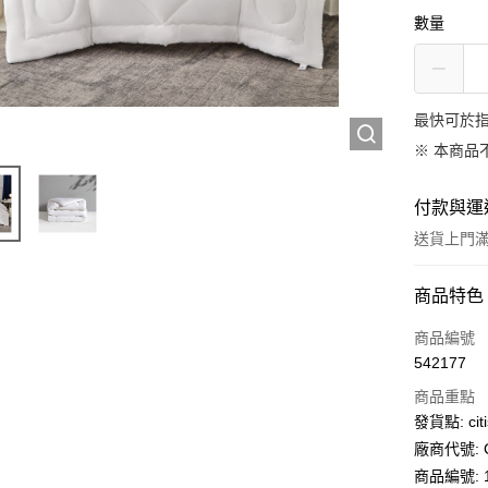
數量
最快可於指
※ 本商品
付款與運
送貨上門滿H
付款方式
商品特色
信用卡
商品編號
542177
AlipayHK
商品重點
PayMe
發貨點: citi
廠商代號: C
WeChat P
商品編號: 1