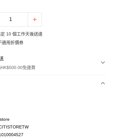
定 10 個工作天後送達
不適用折價券
送
K$500.00免運費
store
ITISTORETW
ay
010004527