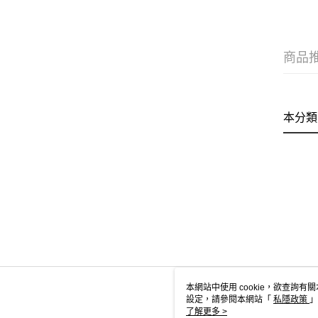
商品
本分類
本網站中使用 cookie，欲查詢有關
設定，請參閱本網站「
私隱政策
」
用 cookie。
了解更多 >