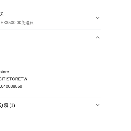
送
K$500.00免運費
store
ITISTORETW
ay
040038859
類 (1)
(不支援順豐自取點及智能櫃)
時尚生活
旅行及戶外用品
00.00，滿HK$500.00或以上免運費
門市自取