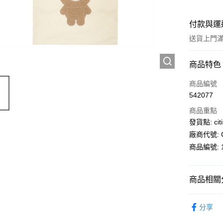
付款與運
送貨上門滿H
付款方式
商品特色
信用卡
商品編號
542077
AlipayHK
商品重點
PayMe
發貨點: citi
廠商代號: C
WeChat P
商品編號: 1
送貨方式
商品相關分
送貨上門 
生活百貨
每筆HK$1
分享
APITA 