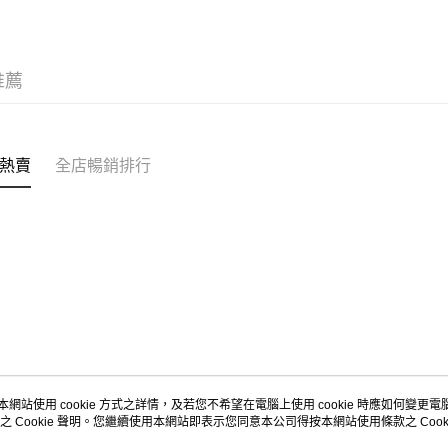
每筆HK$5
Citistor
推薦
每筆HK$5
UNY 門市
每筆HK$5
熱賣
全店暢銷排行
本網站使用 cookie 方式之詳情，及若您不希望在電腦上使用 cookie 時應如何變更電腦的
之 Cookie 聲明。您繼續使用本網站即表示您同意本公司得按本網站使用條款之 Cooki
關於我們
客戶服務