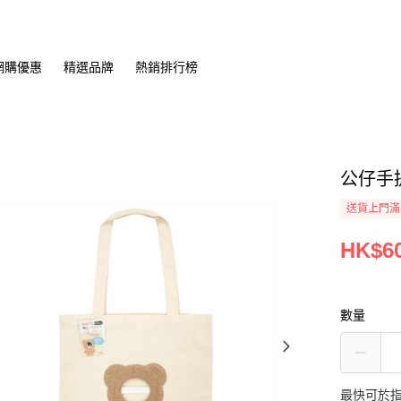
網購優惠
精選品牌
熱銷排行榜
公仔手提袋
送貨上門滿H
HK$60
數量
最快可於指