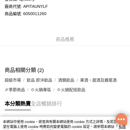
廠商代號: APITAUNYLF
送貨方式
商品編號: 6050011260
送貨上門 (不支援順豐自取點及智能櫃)
每筆HK$100.00，滿HK$500.00或以上免運費
商品推薦
APITA 門市自取
每筆HK$50.00，滿HK$200.00或以上免運費
Citistore 門市自取
每筆HK$50.00，滿HK$200.00或以上免運費
商品相關分類 (2)
UNY 門市自取
超級市場
飲品 即沖飲品
酒類飲品
果酒，甜酒及雞尾酒
每筆HK$50.00，滿HK$200.00或以上免運費
🎉季節商品
🍲火鍋專區
🍲火鍋配搭飲品
本分類熱賣
全店暢銷排行
本網站中使用 cookie，欲查詢有關本網站使用 cookie 方式之詳情，及若您不希
熱門標籤
望在電腦上使用 cookie 時應如何變更電腦的 cookie 設定，請參閱本網站「
私隱