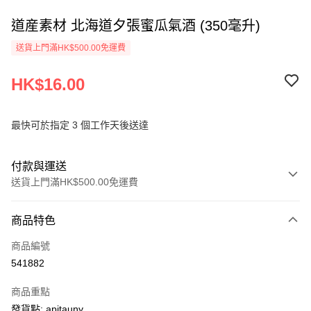
道産素材 北海道夕張蜜瓜氣酒 (350毫升)
送貨上門滿HK$500.00免運費
HK$16.00
最快可於指定 3 個工作天後送達
付款與運送
送貨上門滿HK$500.00免運費
付款方式
商品特色
信用卡
商品編號
AlipayHK
541882
PayMe
商品重點
WeChat Pay
發貨點: apitauny