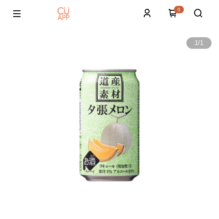
0
1
/
1