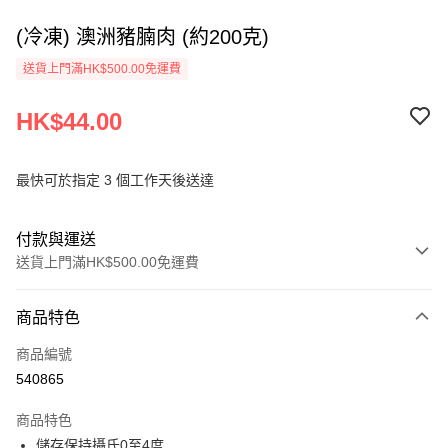
(冷凍) 澳洲豬腩肉 (約200克)
送貨上門滿HK$500.00免運費
HK$44.00
最快可於指定 3 個工作天後送達
付款與運送
送貨上門滿HK$500.00免運費
付款方式
商品特色
信用卡
商品編號
AlipayHK
540865
PayMe
商品特色
WeChat Pay
儲存保持攝氏0至4度