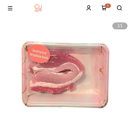
0
1
/
1