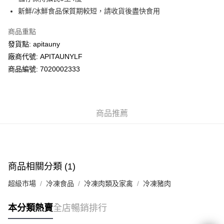
新鮮/冰鮮食品保質期較短，請收貨後盡快食用
送貨方式
商品重點
送貨上門 (不支援順豐自取點及智能櫃)
發貨點: apitauny
每筆HK$100.00，滿HK$500.00或以上免運費
廠商代號: APITAUNYLF
商品編號: 7020002333
商品推薦
商品相關分類 (1)
超級市場
冷凍食品
冷凍肉類及家禽
冷凍豬肉
本分類熱賣
全店暢銷排行