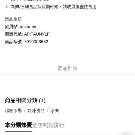
新鮮/冰鮮食品保質期較短，請收貨後盡快食用
送貨方式
商品重點
送貨上門 (不支援順豐自取點及智能櫃)
發貨點: apitauny
每筆HK$100.00，滿HK$500.00或以上免運費
廠商代號: APITAUNYLF
商品編號: 7010006632
商品推薦
商品相關分類 (1)
超級市場
冷凍食品
水果
本分類熱賣
全店暢銷排行