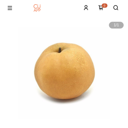
0
1
/
1