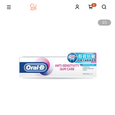
0
1
/
1