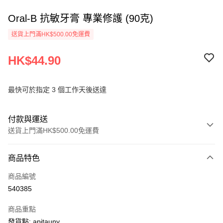
Oral-B 抗敏牙膏 專業修護 (90克)
送貨上門滿HK$500.00免運費
HK$44.90
最快可於指定 3 個工作天後送達
付款與運送
送貨上門滿HK$500.00免運費
付款方式
商品特色
信用卡
商品編號
AlipayHK
540385
PayMe
商品重點
WeChat Pay
發貨點: apitauny