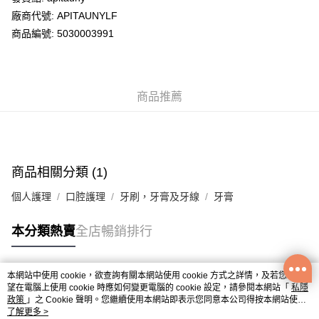
廠商代號: APITAUNYLF
送貨方式
商品編號: 5030003991
送貨上門 (不支援順豐自取點及智能櫃)
每筆HK$100.00，滿HK$500.00或以上免運費
商品推薦
APITA 門市自取
每筆HK$50.00，滿HK$200.00或以上免運費
Citistore 門市自取
每筆HK$50.00，滿HK$200.00或以上免運費
商品相關分類 (1)
UNY 門市自取
個人護理
口腔護理
牙刷，牙膏及牙線
牙膏
每筆HK$50.00，滿HK$200.00或以上免運費
本分類熱賣
全店暢銷排行
本網站中使用 cookie，欲查詢有關本網站使用 cookie 方式之詳情，及若您不希
熱門標籤
望在電腦上使用 cookie 時應如何變更電腦的 cookie 設定，請參閱本網站「
私隱
政策
」之 Cookie 聲明。您繼續使用本網站即表示您同意本公司得按本網站使用
條款之 Cookie 聲明使用 cookie。
了解更多 >
熱銷排行
最新商品
人氣推薦