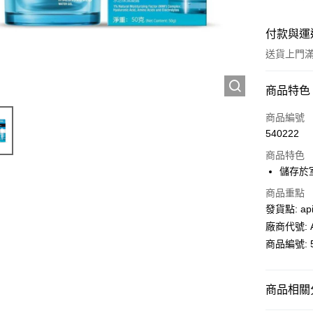
付款與運
送貨上門滿H
付款方式
商品特色
信用卡
商品編號
540222
AlipayHK
商品特色
PayMe
儲存於
WeChat P
商品重點
發貨點: api
廠商代號: A
送貨方式
商品編號: 5
送貨上門 
每筆HK$1
商品相關分
APITA 