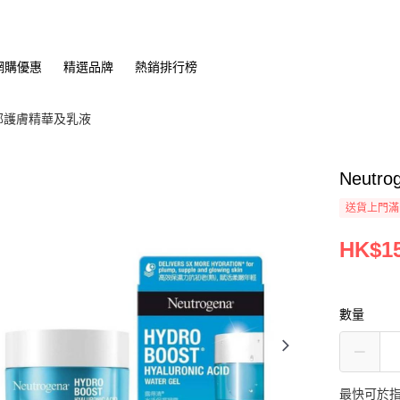
網購優惠
精選品牌
熱銷排行榜
部護膚精華及乳液
Neut
送貨上門滿H
HK$15
數量
最快可於指