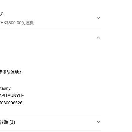
送
K$500.00免運費
室溫陰涼地方
ay
tauny
PITAUNYLF
030006626
(不支援順豐自取點及智能櫃)
00.00，滿HK$500.00或以上免運費
類 (1)
門市自取