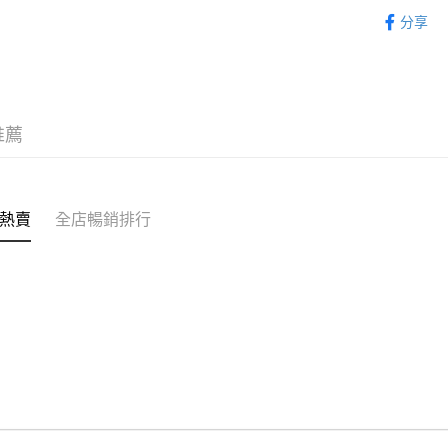
個人護理
每筆HK$5
分享
液
Citistor
每筆HK$5
UNY 門市
推薦
每筆HK$5
熱賣
全店暢銷排行