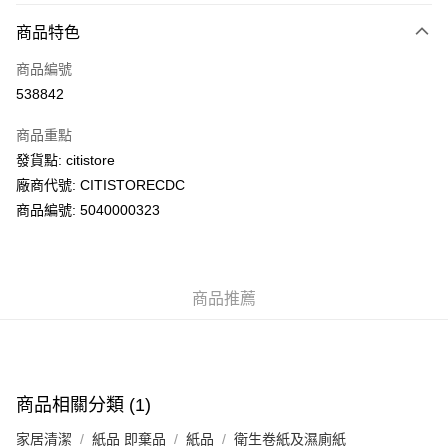
付款方式
商品特色
信用卡
商品編號
AlipayHK
538842
PayMe
商品重點
WeChat Pay
發貨點: citistore
廠商代號: CITISTORECDC
送貨方式
商品編號: 5040000323
送貨上門 (不支援順豐自取點及智能櫃)
每筆HK$100.00，滿HK$500.00或以上免運費
商品推薦
APITA 門市自取
每筆HK$50.00，滿HK$200.00或以上免運費
Citistore 門市自取
每筆HK$50.00，滿HK$200.00或以上免運費
商品相關分類 (1)
UNY 門市自取
家居清潔
紙品 即棄品
紙品
衛生卷紙及濕廁紙