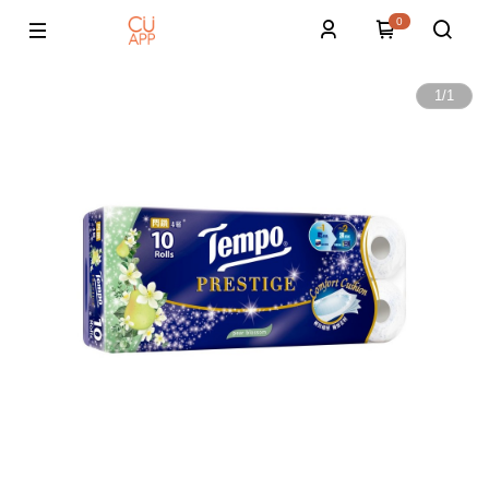
0
1
/
1