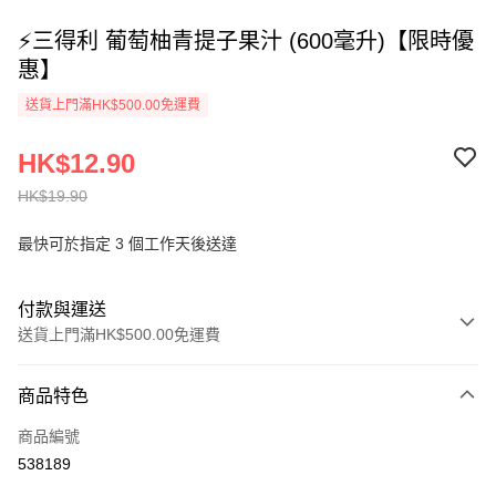
⚡三得利 葡萄柚青提子果汁 (600毫升)【限時優
惠】
送貨上門滿HK$500.00免運費
HK$12.90
HK$19.90
最快可於指定 3 個工作天後送達
付款與運送
送貨上門滿HK$500.00免運費
付款方式
商品特色
信用卡
商品編號
AlipayHK
538189
PayMe