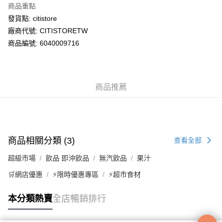
商品重點
WeChat Pay
發貨點: citistore
廠商代號: CITISTORETW
送貨方式
商品編號: 6040009716
送貨上門 (不支援順豐自取點及智能櫃)
每筆HK$100.00，滿HK$500.00或以上免運費
商品推薦
APITA 門市自取
每筆HK$50.00，滿HK$200.00或以上免運費
Citistore 門市自取
每筆HK$50.00，滿HK$200.00或以上免運費
商品相關分類 (3)
查看全部
UNY 門市自取
超級市場
飲品 即沖飲品
無汽飲品
果汁
每筆HK$50.00，滿HK$200.00或以上免運費
🛒網店優惠
⚡限時優惠專區
⚡超市食材
本分類熱賣
全店暢銷排行