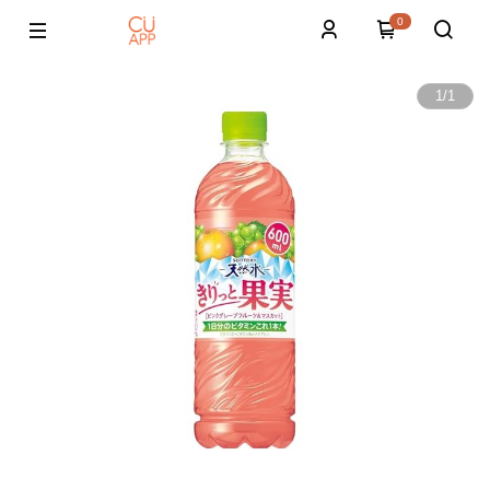
0
1
/
1