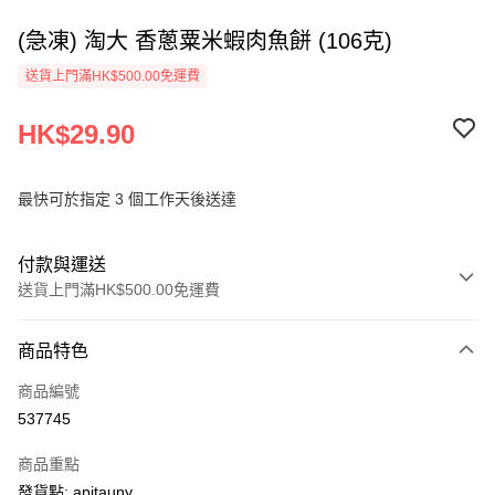
(急凍) 淘大 香蔥粟米蝦肉魚餅 (106克)
送貨上門滿HK$500.00免運費
HK$29.90
最快可於指定 3 個工作天後送達
付款與運送
送貨上門滿HK$500.00免運費
付款方式
商品特色
信用卡
商品編號
AlipayHK
537745
PayMe
商品重點
WeChat Pay
發貨點: apitauny