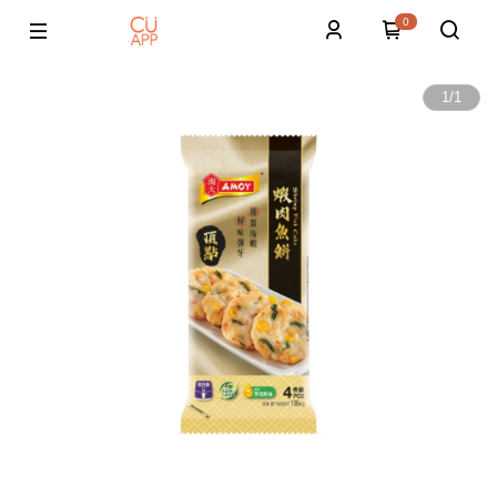
0
1
/
1