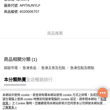
廠商代號: APITAUNYLF
送貨方式
商品編號: 6020006707
送貨上門 (不支援順豐自取點及智能櫃)
每筆HK$100.00，滿HK$500.00或以上免運費
商品推薦
APITA 門市自取
每筆HK$50.00，滿HK$200.00或以上免運費
商品相關分類 (1)
超級市場
急凍食品
急凍主食及包點
急凍包點及糕點
本分類熱賣
全店暢銷排行
本網站中使用 cookie，欲查詢有關本網站使用 cookie 方式之詳情，及若您不希
熱門標籤
望在電腦上使用 cookie 時應如何變更電腦的 cookie 設定，請參閱本網站「
私隱
政策
」之 Cookie 聲明。您繼續使用本網站即表示您同意本公司得按本網站使用
條款之 Cookie 聲明使用 cookie。
了解更多 >
熱銷排行
最新商品
人氣推薦