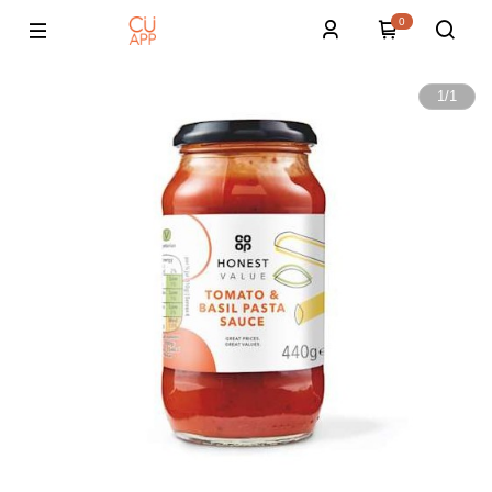
0
1
/
1