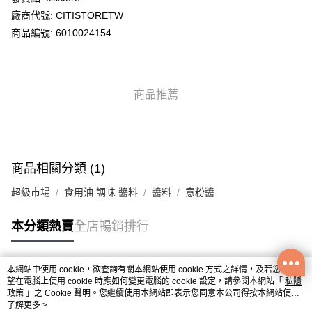
廠商代號: CITISTORETW
送貨方式
商品編號: 6010024154
送貨上門 (不支援順豐自取點及智能櫃)
每筆HK$100.00，滿HK$500.00或以上免運費
商品推薦
APITA 門市自取
每筆HK$50.00，滿HK$200.00或以上免運費
Citistore 門市自取
每筆HK$50.00，滿HK$200.00或以上免運費
商品相關分類 (1)
UNY 門市自取
超級市場
食用油 調味 醬料
醬料
意粉醬
每筆HK$50.00，滿HK$200.00或以上免運費
本分類熱賣
全店暢銷排行
本網站中使用 cookie，欲查詢有關本網站使用 cookie 方式之詳情，及若您不希
熱門標籤
望在電腦上使用 cookie 時應如何變更電腦的 cookie 設定，請參閱本網站「
私隱
政策
」之 Cookie 聲明。您繼續使用本網站即表示您同意本公司得按本網站使用
條款之 Cookie 聲明使用 cookie。
了解更多 >
熱銷排行
最新商品
人氣推薦