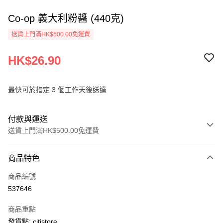
Co-op 義大利粉醬 (440克)
送貨上門滿HK$500.00免運費
HK$26.90
最快可於指定 3 個工作天後送達
付款與運送
送貨上門滿HK$500.00免運費
付款方式
商品特色
信用卡
商品編號
AlipayHK
537646
PayMe
商品重點
WeChat Pay
發貨點: citistore