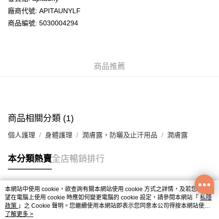
廠商代號: APITAUNYLF
送貨方式
商品編號: 5030004294
送貨上門 (不支援順豐自取點及智能櫃)
每筆HK$100.00，滿HK$500.00或以上免運費
商品推薦
APITA 門市自取
每筆HK$50.00，滿HK$200.00或以上免運費
Citistore 門市自取
每筆HK$50.00，滿HK$200.00或以上免運費
商品相關分類 (1)
UNY 門市自取
個人護理
身體護理
潤膚露，防曬及止汗用品
潤膚露
每筆HK$50.00，滿HK$200.00或以上免運費
本分類熱賣
全店暢銷排行
本網站中使用 cookie，欲查詢有關本網站使用 cookie 方式之詳情，及若您不希
熱門標籤
望在電腦上使用 cookie 時應如何變更電腦的 cookie 設定，請參閱本網站「
私隱
政策
」之 Cookie 聲明。您繼續使用本網站即表示您同意本公司得按本網站使用
條款之 Cookie 聲明使用 cookie。
了解更多 >
熱銷排行
最新商品
人氣推薦