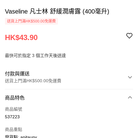
Vaseline 凡士林 舒緩潤膚露 (400毫升)
送貨上門滿HK$500.00免運費
HK$43.90
最快可於指定 3 個工作天後送達
付款與運送
送貨上門滿HK$500.00免運費
付款方式
商品特色
信用卡
商品編號
AlipayHK
537223
PayMe
商品重點
WeChat Pay
發貨點: apitauny