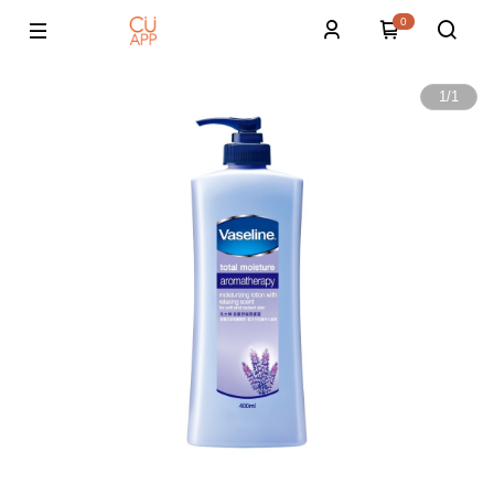
0
1
/
1