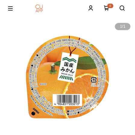
0
1
/
1