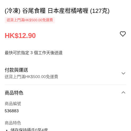
(冷凍) 谷尾食糧 日本産柑橘啫喱 (127克)
送貨上門滿HK$500.00免運費
HK$12.90
最快可於指定 3 個工作天後送達
付款與運送
送貨上門滿HK$500.00免運費
付款方式
商品特色
信用卡
商品編號
AlipayHK
536883
PayMe
商品特色
WeChat Pay
儲存保持攝氏0至4度