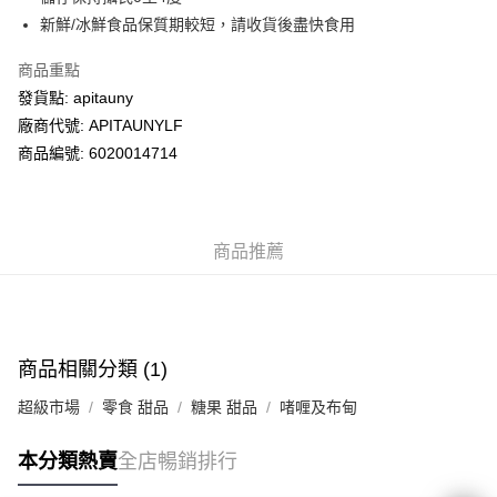
新鮮/冰鮮食品保質期較短，請收貨後盡快食用
送貨方式
商品重點
送貨上門 (不支援順豐自取點及智能櫃)
發貨點: apitauny
每筆HK$100.00，滿HK$500.00或以上免運費
廠商代號: APITAUNYLF
商品編號: 6020014714
商品推薦
商品相關分類 (1)
超級市場
零食 甜品
糖果 甜品
啫喱及布甸
本分類熱賣
全店暢銷排行