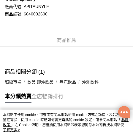
廠商代號: APITAUNYLF
送貨方式
商品編號: 6040002600
送貨上門 (不支援順豐自取點及智能櫃)
每筆HK$100.00，滿HK$500.00或以上免運費
商品推薦
APITA 門市自取
每筆HK$50.00，滿HK$200.00或以上免運費
Citistore 門市自取
每筆HK$50.00，滿HK$200.00或以上免運費
商品相關分類 (1)
UNY 門市自取
超級市場
飲品 即沖飲品
無汽飲品
沖劑飲料
每筆HK$50.00，滿HK$200.00或以上免運費
本分類熱賣
全店暢銷排行
本網站中使用 cookie，欲查詢有關本網站使用 cookie 方式之詳情，及若您不希
熱門標籤
望在電腦上使用 cookie 時應如何變更電腦的 cookie 設定，請參閱本網站「
私隱
政策
」之 Cookie 聲明。您繼續使用本網站即表示您同意本公司得按本網站使用
條款之 Cookie 聲明使用 cookie。
了解更多 >
熱銷排行
最新商品
人氣推薦