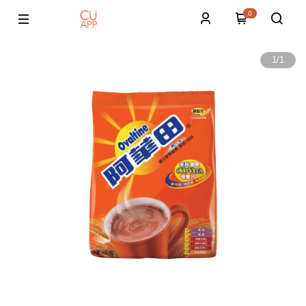
0
1
/
1