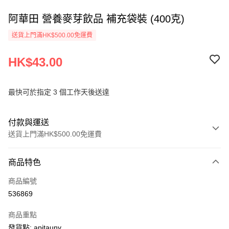
阿華田 營養麥芽飲品 補充袋裝 (400克)
送貨上門滿HK$500.00免運費
HK$43.00
最快可於指定 3 個工作天後送達
付款與運送
送貨上門滿HK$500.00免運費
付款方式
商品特色
信用卡
商品編號
AlipayHK
536869
PayMe
商品重點
WeChat Pay
發貨點: apitauny