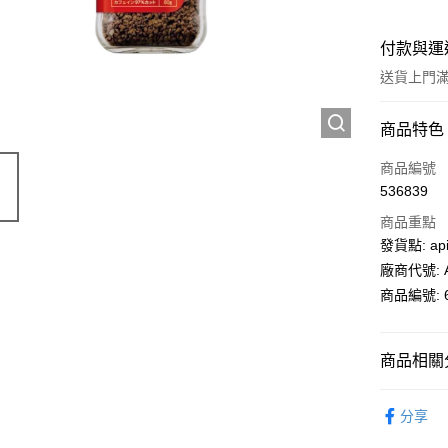
付款與運
送貨上門滿H
付款方式
商品特色
信用卡
商品編號
536839
AlipayHK
商品重點
PayMe
發貨點: api
廠商代號: A
WeChat P
商品編號: 6
送貨方式
商品相關分
送貨上門 
超級市場
每筆HK$1
分享
APITA 