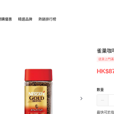
網購優惠
精選品牌
熱銷排行榜
雀巢咖啡
送貨上門滿H
HK$87
數量
最快可於指