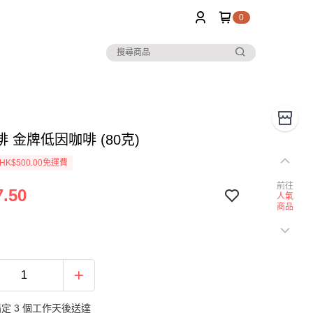
0
 金牌低因咖啡 (80克)
K$500.00免運費
前往
.50
人氣
商品
定 3 個工作天後送達