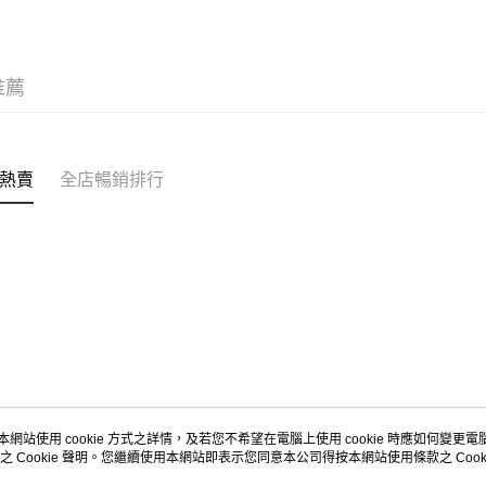
每筆HK$5
Citistor
推薦
每筆HK$5
UNY 門市
每筆HK$5
熱賣
全店暢銷排行
本網站使用 cookie 方式之詳情，及若您不希望在電腦上使用 cookie 時應如何變更電腦的
之 Cookie 聲明。您繼續使用本網站即表示您同意本公司得按本網站使用條款之 Cooki
關於我們
客戶服務