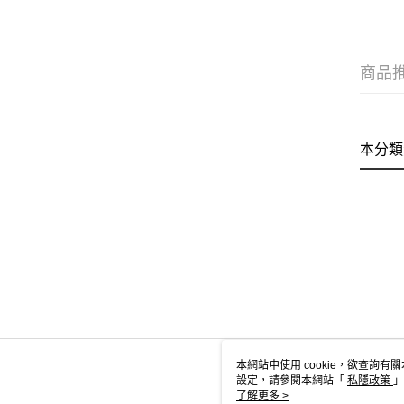
商品
本分類
本網站中使用 cookie，欲查詢有關
設定，請參閱本網站「
私隱政策
」
用 cookie。
了解更多 >