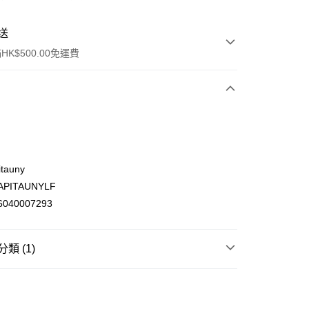
送
K$500.00免運費
tauny
PITAUNYLF
ay
040007293
類 (1)
(不支援順豐自取點及智能櫃)
飲品 即沖飲品
咖啡
即溶咖啡
00.00，滿HK$500.00或以上免運費
門市自取