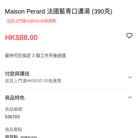
Maison Perard 法國藍青口濃湯 (390克)
送貨上門滿HK$500.00免運費
HK$88.00
最快可於指定 3 個工作天後送達
付款與運送
送貨上門滿HK$500.00免運費
付款方式
商品特色
信用卡
商品編號
AlipayHK
536703
PayMe
商品重點
WeChat Pay
發貨點: apitauny