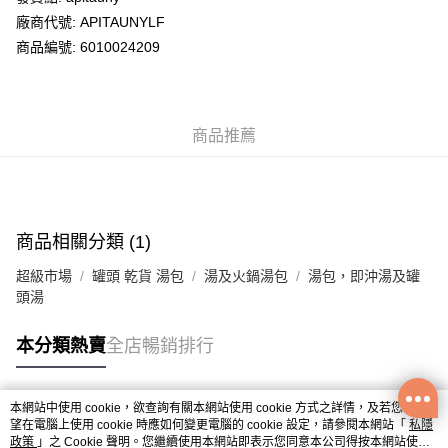
廠商代號: APITAUNYLF
送貨方式
商品編號: 6010024209
送貨上門 (不支援順豐自取點及智能櫃)
每筆HK$100.00，滿HK$500.00或以上免運費
商品推薦
APITA 門市自取
每筆HK$50.00，滿HK$200.00或以上免運費
Citistore 門市自取
每筆HK$50.00，滿HK$200.00或以上免運費
商品相關分類 (1)
UNY 門市自取
超級市場
罐頭 乾貨 湯包
湯及火鍋湯包
湯包，即沖湯及罐
每筆HK$50.00，滿HK$200.00或以上免運費
頭湯
本分類熱賣
全店暢銷排行
本網站中使用 cookie，欲查詢有關本網站使用 cookie 方式之詳情，及若您不希
熱門標籤
望在電腦上使用 cookie 時應如何變更電腦的 cookie 設定，請參閱本網站「
私隱
政策
」之 Cookie 聲明。您繼續使用本網站即表示您同意本公司得按本網站使用