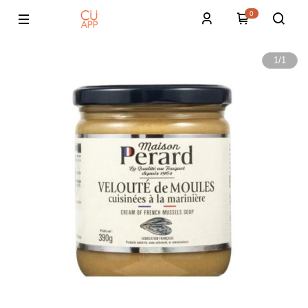
0
1
/
1