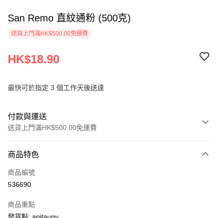
San Remo 直紋通粉 (500克)
送貨上門滿HK$500.00免運費
HK$18.90
最快可於指定 3 個工作天後送達
付款與運送
送貨上門滿HK$500.00免運費
付款方式
商品特色
信用卡
商品編號
AlipayHK
536690
PayMe
商品重點
WeChat Pay
發貨點: apitauny