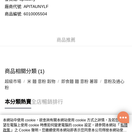
廠商代號: APITAUNYLF
送貨方式
商品編號: 6010005504
送貨上門 (不支援順豐自取點及智能櫃)
每筆HK$100.00，滿HK$500.00或以上免運費
商品推薦
APITA 門市自取
每筆HK$50.00，滿HK$200.00或以上免運費
Citistore 門市自取
每筆HK$50.00，滿HK$200.00或以上免運費
商品相關分類 (1)
UNY 門市自取
超級市場
米 麵 意粉 穀物
即食麵 麵 意粉 薯蓉
意粉及通心
每筆HK$50.00，滿HK$200.00或以上免運費
粉
本分類熱賣
全店暢銷排行
本網站中使用 cookie，欲查詢有關本網站使用 cookie 方式之詳情，及若您不希
熱門標籤
望在電腦上使用 cookie 時應如何變更電腦的 cookie 設定，請參閱本網站「
私隱
政策
」之 Cookie 聲明。您繼續使用本網站即表示您同意本公司得按本網站使用