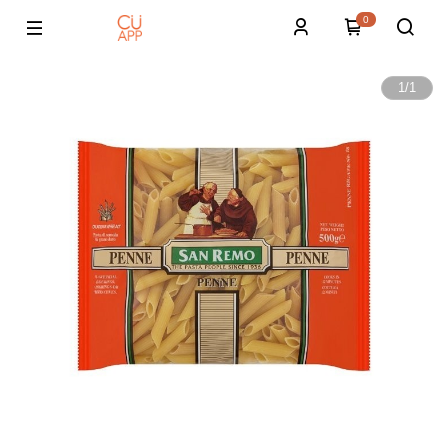
0
1
/
1