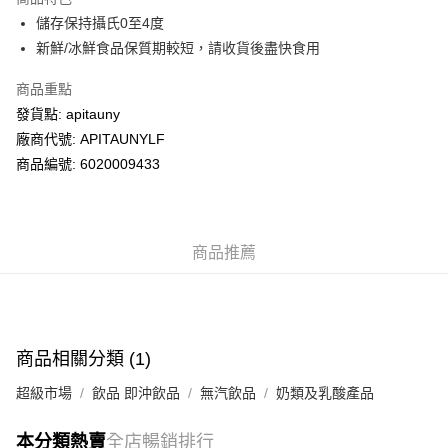
WeChat Pay
儲存保持攝氏0至4度
新鮮/冰鮮食品保質期較短，請收貨後盡快食用
送貨方式
商品重點
送貨上門 (不支援順豐自取點及智能櫃)
發貨點: apitauny
每筆HK$100.00，滿HK$500.00或以上免運費
廠商代號: APITAUNYLF
商品編號: 6020009433
商品推薦
商品相關分類 (1)
超級市場
飲品 即沖飲品
無汽飲品
奶類及乳酸產品
本分類熱賣
全店暢銷排行