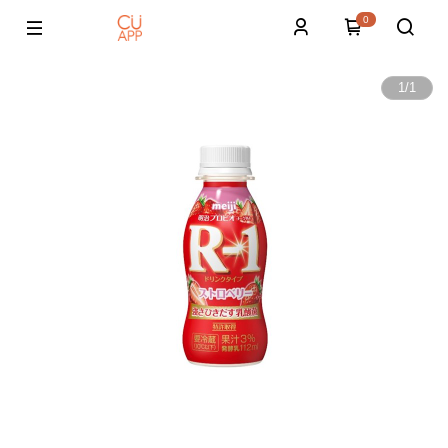
0
1
/
1