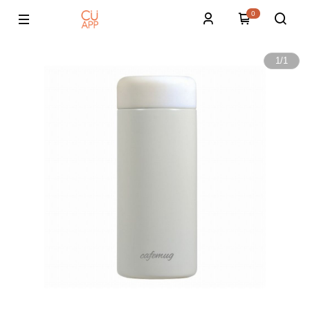
0
1
/
1