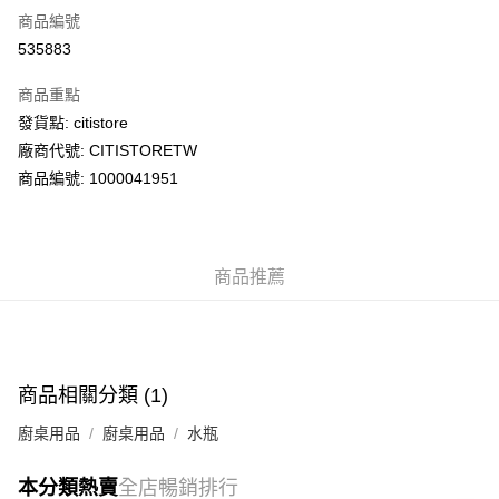
商品編號
AlipayHK
535883
PayMe
商品重點
WeChat Pay
發貨點: citistore
廠商代號: CITISTORETW
送貨方式
商品編號: 1000041951
送貨上門 (不支援順豐自取點及智能櫃)
每筆HK$100.00，滿HK$500.00或以上免運費
商品推薦
APITA 門市自取
每筆HK$50.00，滿HK$200.00或以上免運費
Citistore 門市自取
每筆HK$50.00，滿HK$200.00或以上免運費
商品相關分類 (1)
UNY 門市自取
廚桌用品
廚桌用品
水瓶
每筆HK$50.00，滿HK$200.00或以上免運費
本分類熱賣
全店暢銷排行