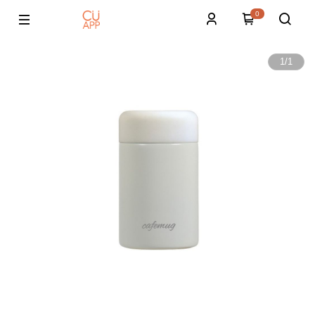
0
1
/
1