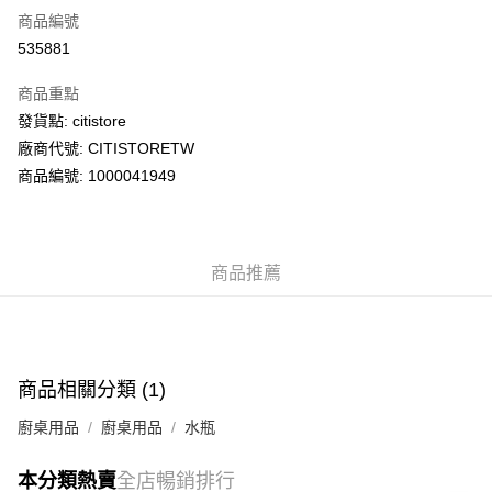
商品編號
AlipayHK
535881
PayMe
商品重點
WeChat Pay
發貨點: citistore
廠商代號: CITISTORETW
送貨方式
商品編號: 1000041949
送貨上門 (不支援順豐自取點及智能櫃)
每筆HK$100.00，滿HK$500.00或以上免運費
商品推薦
APITA 門市自取
每筆HK$50.00，滿HK$200.00或以上免運費
Citistore 門市自取
每筆HK$50.00，滿HK$200.00或以上免運費
商品相關分類 (1)
UNY 門市自取
廚桌用品
廚桌用品
水瓶
每筆HK$50.00，滿HK$200.00或以上免運費
本分類熱賣
全店暢銷排行