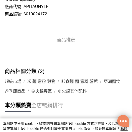
廠商代號: APITAUNYLF
送貨方式
商品編號: 6010024172
送貨上門 (不支援順豐自取點及智能櫃)
每筆HK$100.00，滿HK$500.00或以上免運費
商品推薦
APITA 門市自取
每筆HK$50.00，滿HK$200.00或以上免運費
Citistore 門市自取
每筆HK$50.00，滿HK$200.00或以上免運費
商品相關分類 (2)
UNY 門市自取
超級市場
米 麵 意粉 穀物
即食麵 麵 意粉 薯蓉
亞洲麵食
每筆HK$50.00，滿HK$200.00或以上免運費
🎉季節商品
🍲火鍋專區
🍲火鍋其他配料
本分類熱賣
全店暢銷排行
本網站中使用 cookie，欲查詢有關本網站使用 cookie 方式之詳情，及若您不希
熱門標籤
望在電腦上使用 cookie 時應如何變更電腦的 cookie 設定，請參閱本網站「
私隱