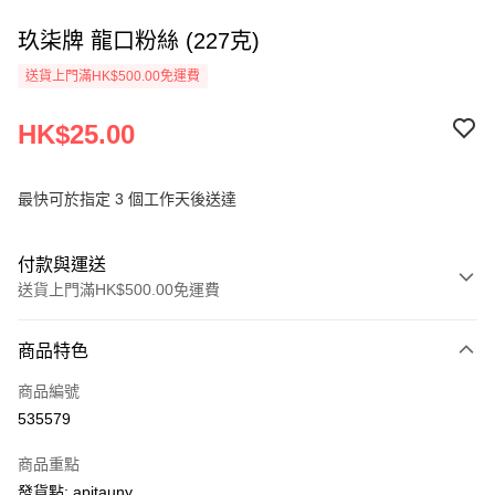
玖柒牌 龍口粉絲 (227克)
送貨上門滿HK$500.00免運費
HK$25.00
最快可於指定 3 個工作天後送達
付款與運送
送貨上門滿HK$500.00免運費
付款方式
商品特色
信用卡
商品編號
AlipayHK
535579
PayMe
商品重點
WeChat Pay
發貨點: apitauny