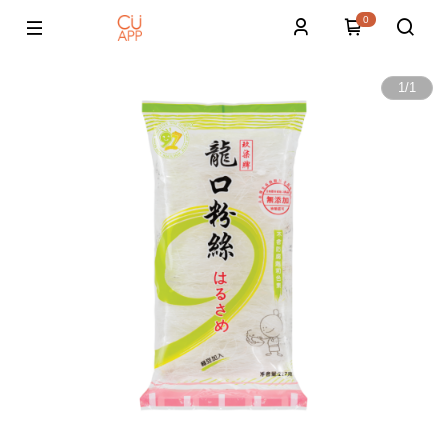
0
1
/
1