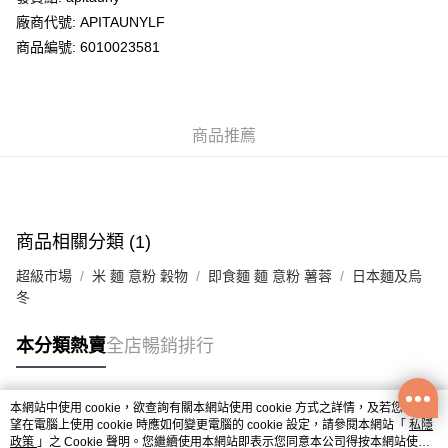
廠商代號: APITAUNYLF
送貨方式
商品編號: 6010023581
送貨上門 (不支援順豐自取點及智能櫃)
每筆HK$100.00，滿HK$500.00或以上免運費
商品推薦
APITA 門市自取
每筆HK$50.00，滿HK$200.00或以上免運費
Citistore 門市自取
每筆HK$50.00，滿HK$200.00或以上免運費
商品相關分類 (1)
UNY 門市自取
超級市場
米 麵 意粉 穀物
即食麵 麵 意粉 薯蓉
日本麵及烏
每筆HK$50.00，滿HK$200.00或以上免運費
冬
本分類熱賣
全店暢銷排行
本網站中使用 cookie，欲查詢有關本網站使用 cookie 方式之詳情，及若您不希
熱門標籤
望在電腦上使用 cookie 時應如何變更電腦的 cookie 設定，請參閱本網站「
私隱
政策
」之 Cookie 聲明。您繼續使用本網站即表示您同意本公司得按本網站使用