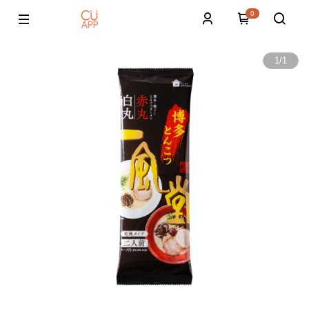
0
1
/
1