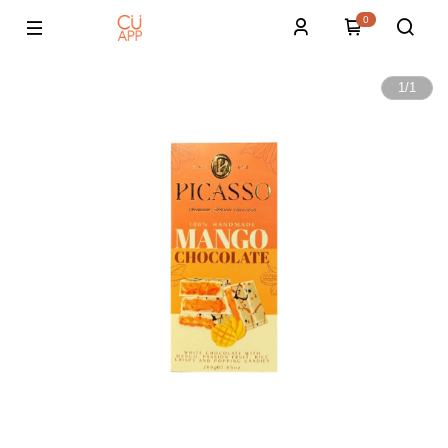
0
1
/
1