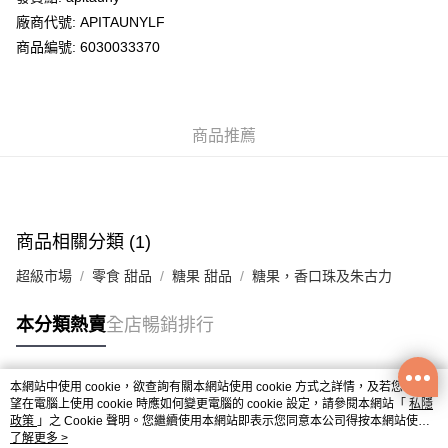
廠商代號: APITAUNYLF
送貨方式
商品編號: 6030033370
送貨上門 (不支援順豐自取點及智能櫃)
每筆HK$100.00，滿HK$500.00或以上免運費
商品推薦
APITA 門市自取
每筆HK$50.00，滿HK$200.00或以上免運費
Citistore 門市自取
每筆HK$50.00，滿HK$200.00或以上免運費
商品相關分類 (1)
UNY 門市自取
超級市場
零食 甜品
糖果 甜品
糖果，香口珠及朱古力
每筆HK$50.00，滿HK$200.00或以上免運費
本分類熱賣
全店暢銷排行
本網站中使用 cookie，欲查詢有關本網站使用 cookie 方式之詳情，及若您不希
熱門標籤
望在電腦上使用 cookie 時應如何變更電腦的 cookie 設定，請參閱本網站「
私隱
政策
」之 Cookie 聲明。您繼續使用本網站即表示您同意本公司得按本網站使用
條款之 Cookie 聲明使用 cookie。
了解更多 >
熱銷排行
最新商品
人氣推薦