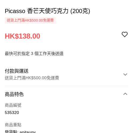
Picasso 香芒天使巧克力 (200克)
送貨上門滿HK$500.00免運費
HK$138.00
最快可於指定 3 個工作天後送達
付款與運送
送貨上門滿HK$500.00免運費
付款方式
商品特色
信用卡
商品編號
AlipayHK
535320
PayMe
商品重點
WeChat Pay
發貨點: apitauny